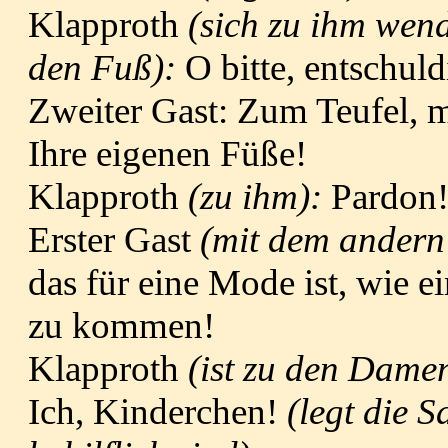
Klapproth
(sich zu ihm wend
den Fuß):
O bitte, entschuld
Zweiter Gast: Zum Teufel, me
Ihre eigenen Füße!
Klapproth
(z
u ihm):
Pardon!
Erster Gast
(mit dem andern
das für eine Mode ist, wie e
zu kommen!
Klapproth
(ist zu den Damen
Ich, Kinderchen!
(legt die 