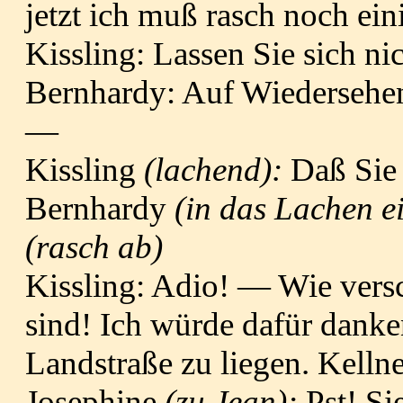
jetzt ich muß rasch noch ei
Kissling: Lassen Sie sich ni
Bernhardy: Auf Wiedersehen,
—
Kissling
(lachend):
Daß Sie 
Bernhardy
(in das Lachen 
(rasch ab)
Kissling: Adio! — Wie vers
sind! Ich würde dafür danken
Landstraße zu liegen. Kellne
Josephine
(zu Jean):
Pst! Si